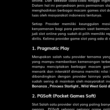
online. Dari sekedar coba-coba hingga ingin 
Dalam hal ini penyediaan jenis permainan sl
Parma Ca... vs
i
Cagliari
menghadirkan berbagai macam games slot dar
23/08 01:45AM
luas oleh masyarakat indonesia tentunya.
H
Parma Calcio
Setiap Provider memiliki keunggulan m
kenyamanan bagi para pemain saat bermain s
W
Cagliari
judi slot online yang sudah di pilih memiliki 
dirilis. Kelima provider game slot yang ada di 
0.00
HDP
0.00
-1.16
Odds
1.02
1. Pragmatic Play
PLAY
Merupakan salah satu provider ternama yan
Genoa vs
yang mampu memberikan kemenangan terbesa
Napoli
i
23/08
mampu menciptakan berbagai macam games
01:45AM
menarik dan interaktif dimana memiliki nilai 
dibandingkan dengan provider lainnya yait
H
Genoa
sudah sering di mainkan oleh masyarakat in
Bonanza , Princess Starlight , Wild West Gold d
W
Napoli
2. PGSoft (Pocket Games Soft)
0.75
HDP
-0.75
-1.28
Odds
1.11
Slot Salah satu provider slot yang paling ba
PLAY
negara.. PGSoft sebagai pelopor game aplika