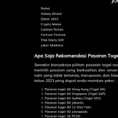
JO
Roma
-1.00
HDP
1.00
1.08
Odds
-1.26
Galaxy Attack
PLAY
Qatar 2022
Crypto Mania
Arsenal vs
Caishen Riches
i
Coventry...
Fortune Festival
22/08 03:00AM
Thai Shens Gift
Joker Madness
H
Arsenal
Apa Saja Rekomendasi Pasaran Toge
W
Coventry City
Semakin banyaknya pilihan pasaran togel sa
-2.00
HDP
2.00
-1.02
Odds
-1.11
memilih pasaran yang berkualitas dan aman. 
rutin yang tidak tertunda, transparan, dan ti
PLAY
tahun 2023 yang dapat anda mainkan yakni :
Newcastl... vs
Pasaran togel 4D Hong Kong (Togel HK)
i
Liverpoo...
23/08 23:30PM
Pasaran togel 4D Singapore (Togel SGP)
Pasaran togel 4D Sydney (Togel SDY)
Newcastle
Pasaran togel 4D Jakarta
H
United
Pasaran togel 4D 12 Shio Toto
Pasaran togel 4D Jowopools
W
Liverpool
Pasaran togel 3D PCSO